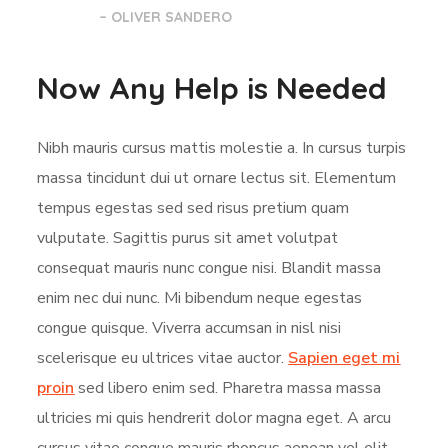
– OLIVER SANDERO
Now Any Help is Needed
Nibh mauris cursus mattis molestie a. In cursus turpis
massa tincidunt dui ut ornare lectus sit. Elementum
tempus egestas sed sed risus pretium quam
vulputate. Sagittis purus sit amet volutpat
consequat mauris nunc congue nisi. Blandit massa
enim nec dui nunc. Mi bibendum neque egestas
congue quisque. Viverra accumsan in nisl nisi
scelerisque eu ultrices vitae auctor.
Sapien eget mi
proin
sed libero enim sed. Pharetra massa massa
ultricies mi quis hendrerit dolor magna eget. A arcu
cursus vitae congue mauris rhoncus aenean vel elit.