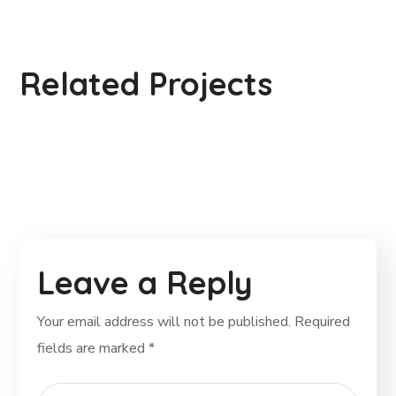
Rural Children
#CHARITY
Related Projects
#DONATION
Leave a Reply
Your email address will not be published.
Required
fields are marked
*