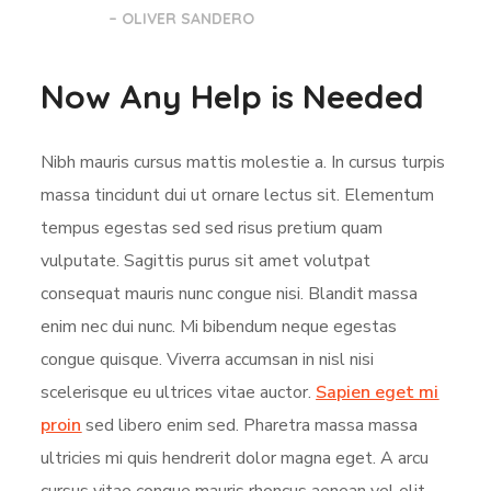
– OLIVER SANDERO
Now Any Help is Needed
Nibh mauris cursus mattis molestie a. In cursus turpis
massa tincidunt dui ut ornare lectus sit. Elementum
tempus egestas sed sed risus pretium quam
vulputate. Sagittis purus sit amet volutpat
consequat mauris nunc congue nisi. Blandit massa
enim nec dui nunc. Mi bibendum neque egestas
congue quisque. Viverra accumsan in nisl nisi
scelerisque eu ultrices vitae auctor.
Sapien eget mi
proin
sed libero enim sed. Pharetra massa massa
ultricies mi quis hendrerit dolor magna eget. A arcu
cursus vitae congue mauris rhoncus aenean vel elit.