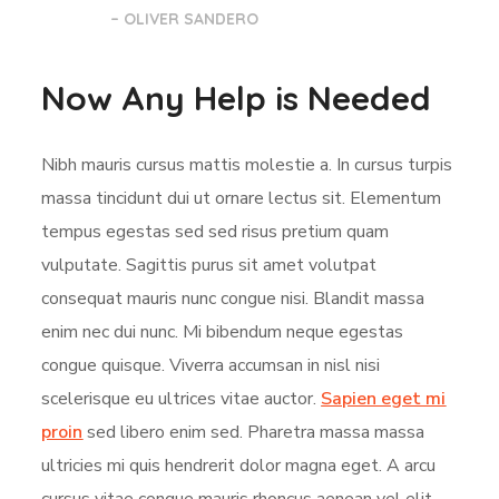
– OLIVER SANDERO
Now Any Help is Needed
Nibh mauris cursus mattis molestie a. In cursus turpis
massa tincidunt dui ut ornare lectus sit. Elementum
tempus egestas sed sed risus pretium quam
vulputate. Sagittis purus sit amet volutpat
consequat mauris nunc congue nisi. Blandit massa
enim nec dui nunc. Mi bibendum neque egestas
congue quisque. Viverra accumsan in nisl nisi
scelerisque eu ultrices vitae auctor.
Sapien eget mi
proin
sed libero enim sed. Pharetra massa massa
ultricies mi quis hendrerit dolor magna eget. A arcu
cursus vitae congue mauris rhoncus aenean vel elit.