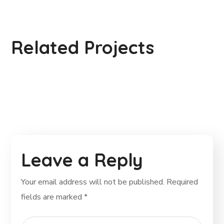
Rural Children
#CHARITY
Related Projects
#DONATION
Leave a Reply
Your email address will not be published.
Required
fields are marked
*