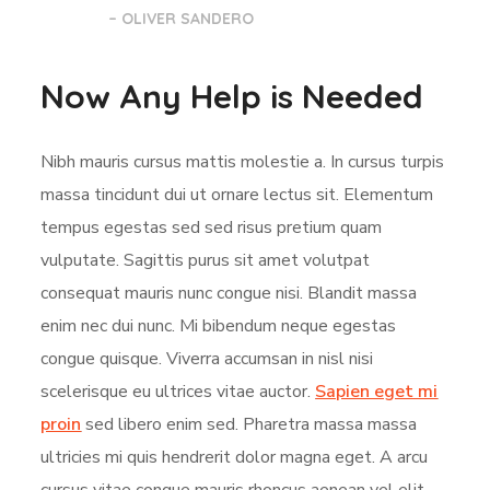
– OLIVER SANDERO
Now Any Help is Needed
Nibh mauris cursus mattis molestie a. In cursus turpis
massa tincidunt dui ut ornare lectus sit. Elementum
tempus egestas sed sed risus pretium quam
vulputate. Sagittis purus sit amet volutpat
consequat mauris nunc congue nisi. Blandit massa
enim nec dui nunc. Mi bibendum neque egestas
congue quisque. Viverra accumsan in nisl nisi
scelerisque eu ultrices vitae auctor.
Sapien eget mi
proin
sed libero enim sed. Pharetra massa massa
ultricies mi quis hendrerit dolor magna eget. A arcu
cursus vitae congue mauris rhoncus aenean vel elit.