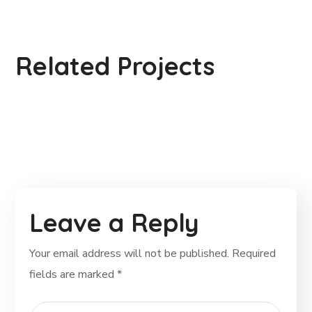
School in Zimbabve
Related Projects
#EDUCATION
Leave a Reply
Your email address will not be published.
Required
fields are marked
*