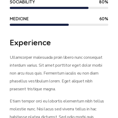
SOCIABILITY
80
%
MEDICINE
60
%
Experience
Ullamcorper malesuada proin libero nunc consequat
interdum varius. Sit amet porttitor eget dolor morbi
non arcu risus quis. Fermentum iaculis eu non diam
phasellus vestibulum lorem. Eget aliquet nibh
praesent tristique magna.
Etiam tempor orci eu lobortis elementum nibh tellus
molestie nunc. Nisi lacus sed viverra tellus in hac
habitasse platea dictumst. Sed odio morbi quis